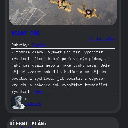
VOLNÝ PÁD
8. 12. 2023
Rubriky:
Fyzika
V tomhle článku vysvětluji jak vypočítat
rychlost tělesa které padá volným pádem, za
jaký čas urazí nebo z jaké výšky padá. Dále
nějaké vzorce pokud ho hodíme a má nějakou
počáteční rychlost, jak počítat s odporem
vzduchu a nakonec jak vypočítat terminální
rychlost.
More
By
Lubezek
UČEBNÍ PLÁN: