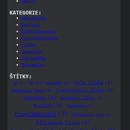
Trello
KATEGORIE:
Astrofyzika
Bastlení
Elektrotechnika
English/Anglicky
Fyzika
Geometrie
Informatika
Matematika
ŠTÍTKY:
Celá čísla
(4)
3D
(3)
Blender
(3)
2D
(2)
Iracionalní čísla
(4)
Imaginarní čísla
(2)
Jednotky
(4)
Komplexní čísla
(3)
Mocniny
(4)
Nekonečno
(2)
Programovaní
(7)
Pythagorova věta
(2)
Přirozená čísla
(4)