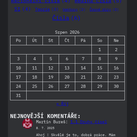
Realná čísla
(5)
Racionální čísla
(4)
SI
(4)
Teorie
(3)
Vektory
(2)
Černé díry
(2)
Čísla
(6)
Srpen 2026
Po
Út
St
Čt
Pá
So
Ne
1
2
3
4
5
6
7
8
9
10
11
12
13
14
15
16
17
18
19
20
21
22
23
24
25
26
27
28
29
30
31
« Říj
NEJNOVĚJŠÍ KOMENTÁŘE:
Martin Bureš
:
1.1 Druhy čísel
8. 7. 2025
Ahoj ! Skvělé je to, dobrá práce. Mám