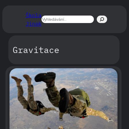
Přeskočit
na
Škola
obsah
Hledat
Jinak
Gravitace