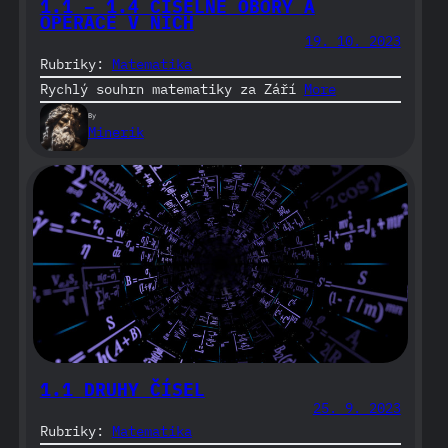
1.1 – 1.4 ČÍSELNÉ OBORY A
OPERACE V NICH
19. 10. 2023
Rubriky:
Matematika
Rychlý souhrn matematiky za Září
More
By
Minerik
1.1 DRUHY ČÍSEL
25. 9. 2023
Rubriky:
Matematika