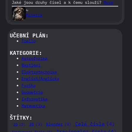
Jaké jsou druhy čísel a k čemu slouží?
More
By
Minerik
UČEBNÍ PLÁN:
Trello
KATEGORIE:
Astrofyzika
Bastlení
Elektrotechnika
English/Anglicky
Fyzika
Geometrie
Informatika
Matematika
ŠTÍTKY:
Celá čísla
(4)
3D
(3)
Blender
(3)
2D
(2)
Iracionalní čísla
(4)