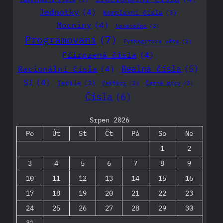
Imaginarní čísla
(2)
Jednotky
(4)
Komplexní čísla
(3)
Mocniny
(4)
Nekonečno
(2)
Programovaní
(7)
Pythagorova věta
(2)
Přirozená čísla
(4)
Realná čísla
(5)
Racionální čísla
(4)
SI
(4)
Teorie
(3)
Vektory
(2)
Černé díry
(2)
Čísla
(6)
Srpen 2026
Po
Út
St
Čt
Pá
So
Ne
1
2
3
4
5
6
7
8
9
10
11
12
13
14
15
16
17
18
19
20
21
22
23
24
25
26
27
28
29
30