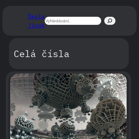
Přeskočit
na
Škola
obsah
Hledat
Jinak
Celá čísla