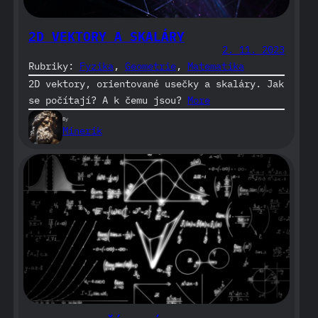
2D VEKTORY A SKALÁRY
2. 11. 2023
Rubriky:
Fyzika
, 
Geometrie
, 
Matematika
2D vektory, orientované usečky a skaláry. Jak
se počítají? A k čemu jsou?
More
By
Minerik