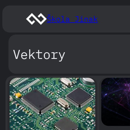
Přeskočit
na
Škola Jinak
obsah
Vektory