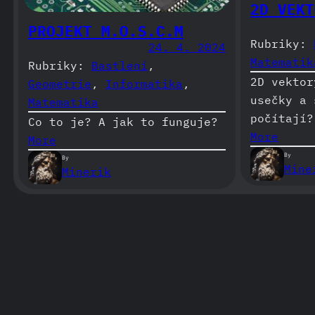
2D VEKT
PROJEKT M.O.S.C.M
Rubriky:
24. 4. 2024
Matematik
Rubriky:
Bastlení
, 
2D vektor
Geometrie
, 
Informatika
, 
usečky a 
Matematika
počítají?
Co to je? A jak to funguje?
More
More
By
By
Mine
Minerik