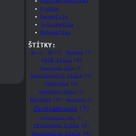
English/Anglicky
Fyzika
Geometrie
Informatika
Matematika
ŠTÍTKY:
3D
(3)
Blender
(3)
2D
(2)
Celá čísla
(4)
Imaginarní čísla
(2)
Iracionalní čísla
(4)
Jednotky
(4)
Komplexní čísla
(3)
Mocniny
(4)
Nekonečno
(2)
Programovaní
(7)
Pythagorova věta
(2)
Přirozená čísla
(4)
Racionální čísla
(4)