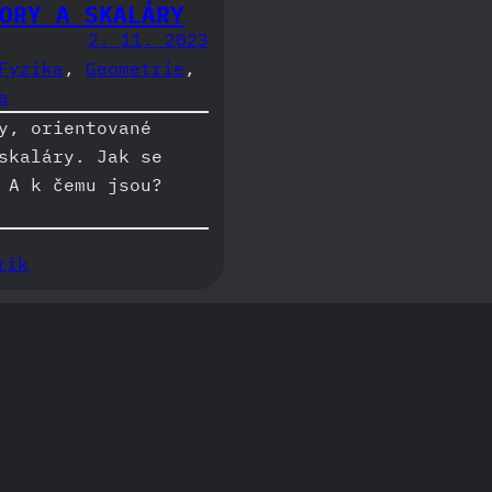
ORY A SKALÁRY
2. 11. 2023
Fyzika
, 
Geometrie
, 
a
y, orientované
skaláry. Jak se
 A k čemu jsou?
rik