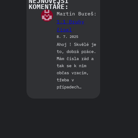
NEJNOVĚJŠÍ
KOMENTÁŘE:
Martin Bureš
:
1.1 Druhy
čísel
8. 7. 2025
Ahoj ! Skvělé je
to, dobrá práce.
Mám čísla rád a
tak se k nim
občas vracím,
třeba v
případech…