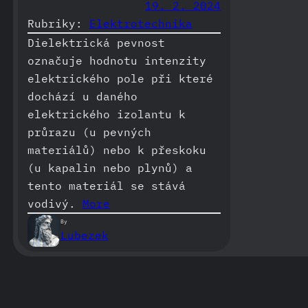
19. 2. 2024
Rubriky:
Elektrotechnika
Dielektrická pevnost
označuje hodnotu intenzity
elektrického pole při které
dochází u daného
elektrického izolantu k
průrazu (u pevných
materiálů) nebo k přeskoku
(u kapalin nebo plynů) a
tento materiál se stává
vodivý.
More
By
Lubezek