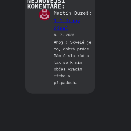
NEJNOVĚJŠÍ
KOMENTÁŘE:
Martin Bureš
:
1.1 Druhy
čísel
8. 7. 2025
Ahoj ! Skvělé je
to, dobrá práce.
Mám čísla rád a
tak se k nim
občas vracím,
třeba v
případech…