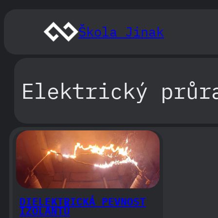
Přeskočit
na
Škola Jinak
obsah
Elektrický průr
DIELEKTRICKÁ PEVNOST
IZOLANTŮ