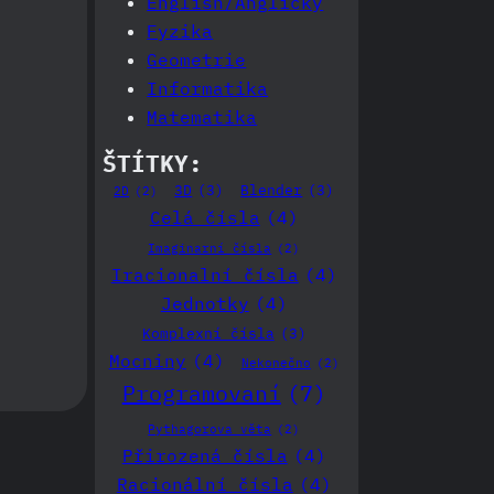
English/Anglicky
Fyzika
Geometrie
Informatika
Matematika
ŠTÍTKY:
3D
(3)
Blender
(3)
2D
(2)
Celá čísla
(4)
Imaginarní čísla
(2)
Iracionalní čísla
(4)
Jednotky
(4)
Komplexní čísla
(3)
Mocniny
(4)
Nekonečno
(2)
Programovaní
(7)
Pythagorova věta
(2)
Přirozená čísla
(4)
Racionální čísla
(4)